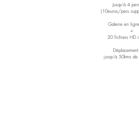
Jusqu'à 4 per
(10euros/pers supp
Galerie en lign
+
20 fichiers HD 
Déplacement 
jusqu'à 50kms de