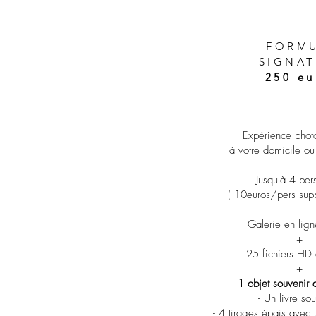
FORM
SIGNA
250 eu
Expérience photo
à votre domicile ou
Jusqu'à 4 per
( 10euros/pers supp
Galerie en lign
+
25 fichiers HD 
+
1 objet souvenir 
- Un livre so
- 4 tirages épais avec 