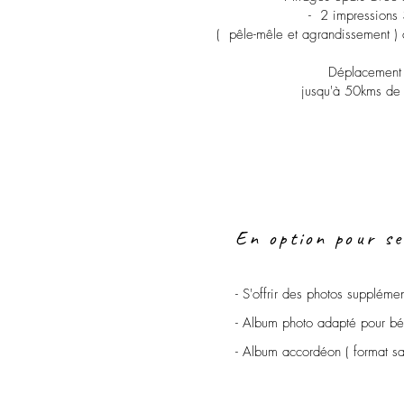
- 2 impression
( pêle-mêle et agrandissement ) 
Déplacement 
jusqu'à 50kms de
En option pour se
- S'offrir des photos suppléme
- Album photo adapté pour béb
- Album accordéon ( format sa