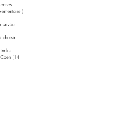
sonnes
lémentaire )
e privée
à choisir
inclus
 Caen (14)